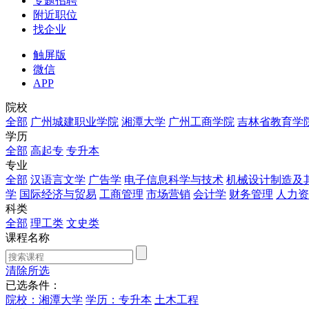
专题招聘
附近职位
找企业
触屏版
微信
APP
院校
全部
广州城建职业学院
湘潭大学
广州工商学院
吉林省教育学
学历
全部
高起专
专升本
专业
全部
汉语言文学
广告学
电子信息科学与技术
机械设计制造及
学
国际经济与贸易
工商管理
市场营销
会计学
财务管理
人力资
科类
全部
理工类
文史类
课程名称
清除所选
已选条件：
院校：湘潭大学
学历：专升本
土木工程